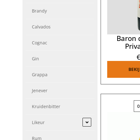
Brandy
Calvados
Baron 
Cognac
Priv
Gin
BEKI
Grappa
Jenever
0
Kruidenbitter
Likeur
Rum