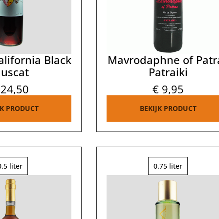
lifornia Black
Mavrodaphne of Patr
uscat
Patraiki
24,50
€
9,95
JK PRODUCT
BEKIJK PRODUCT
0.5 liter
0.75 liter