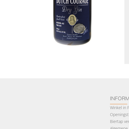
INFORM
Winkel in
Openingsti
Biertap ve
Algemene 