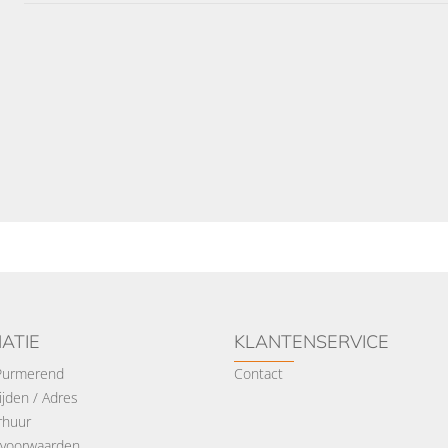
ATIE
KLANTENSERVICE
 Purmerend
Contact
jden / Adres
rhuur
voorwaarden