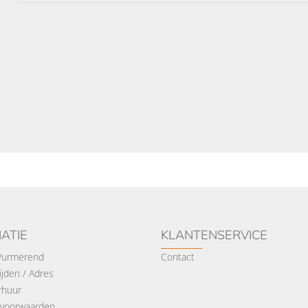
ATIE
KLANTENSERVICE
 Purmerend
Contact
jden / Adres
rhuur
voorwaarden