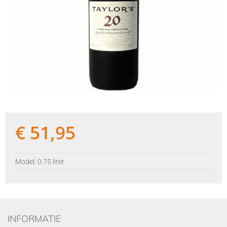
€
51,95
Model: 0.75 liter
INFORMATIE