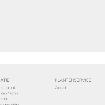
ATIE
KLANTENSERVICE
 Purmerend
Contact
jden / Adres
rhuur
voorwaarden