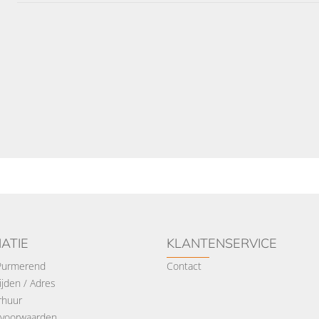
ATIE
KLANTENSERVICE
 Purmerend
Contact
jden / Adres
rhuur
voorwaarden