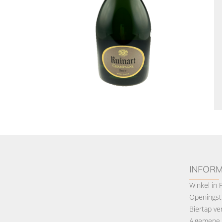
INFORM
Winkel in
Openingsti
Biertap ve
Algemene 