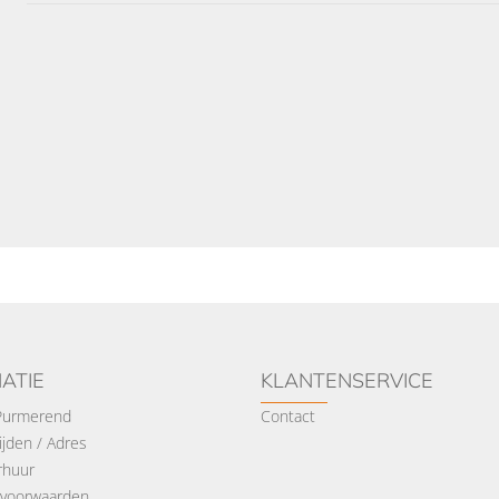
ATIE
KLANTENSERVICE
 Purmerend
Contact
jden / Adres
rhuur
voorwaarden