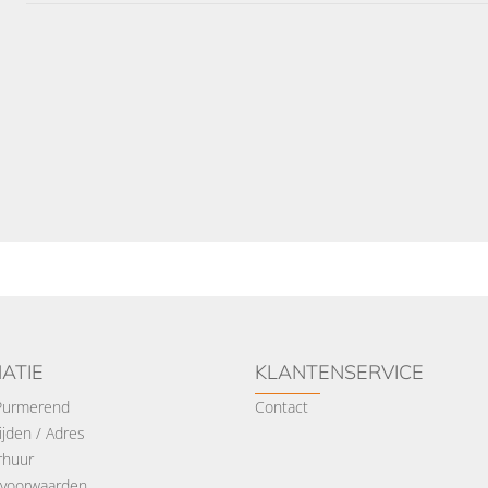
ATIE
KLANTENSERVICE
 Purmerend
Contact
jden / Adres
rhuur
voorwaarden