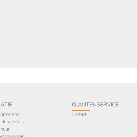
ATIE
KLANTENSERVICE
 Purmerend
Contact
jden / Adres
rhuur
voorwaarden