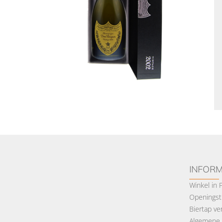
INFORM
Winkel in
Openingsti
Biertap ve
Algemene 