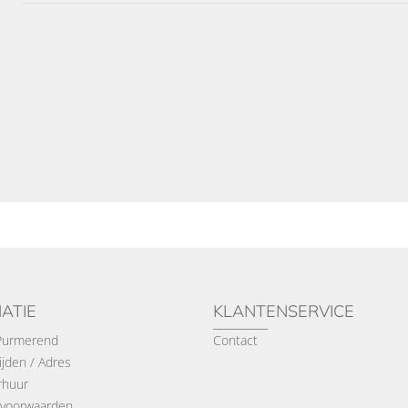
ATIE
KLANTENSERVICE
 Purmerend
Contact
jden / Adres
rhuur
voorwaarden