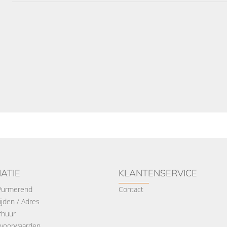
ATIE
KLANTENSERVICE
 Purmerend
Contact
jden / Adres
rhuur
voorwaarden