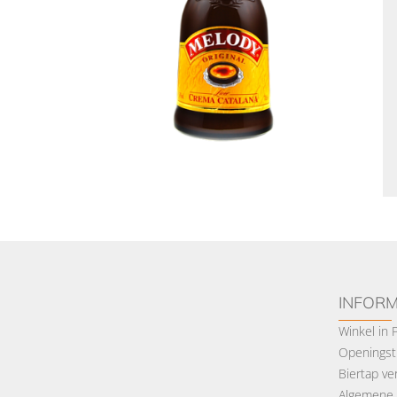
INFORM
Winkel in
Openingsti
Biertap ve
Algemene 