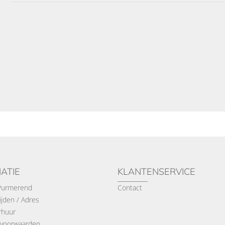
ATIE
KLANTENSERVICE
 Purmerend
Contact
jden / Adres
rhuur
voorwaarden