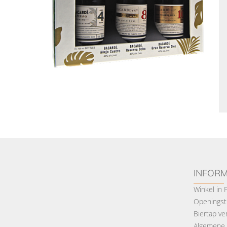
INFORM
Winkel in
Openingsti
Biertap ve
Algemene 